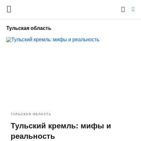
Тульская область
Ty
yo
se
qu
an
hit
ent
ТУЛЬСКАЯ ОБЛАСТЬ
Тульский кремль: мифы и
реальность