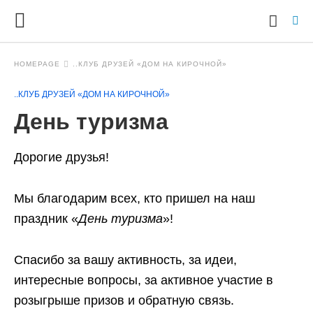
HOMEPAGE
..КЛУБ ДРУЗЕЙ «ДОМ НА КИРОЧНОЙ»
..КЛУБ ДРУЗЕЙ «ДОМ НА КИРОЧНОЙ»
Ty
День туризма
yo
se
qu
an
Дорогие друзья!
hit
ent
Мы благодарим всех, кто пришел на наш
праздник «
День туризма
»!
Спасибо за вашу активность, за идеи,
интересные вопросы, за активное участие в
розыгрыше призов и обратную связь.