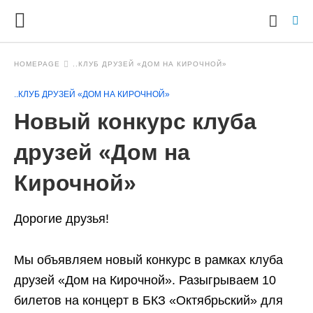
HOMEPAGE
..КЛУБ ДРУЗЕЙ «ДОМ НА КИРОЧНОЙ»
..КЛУБ ДРУЗЕЙ «ДОМ НА КИРОЧНОЙ»
Ty
Новый конкурс клуба
yo
se
qu
друзей «Дом на
an
hit
Кирочной»
ent
Дорогие друзья!
Мы объявляем новый конкурс в рамках клуба
друзей «Дом на Кирочной». Разыгрываем 10
билетов на концерт в БКЗ «Октябрьский» для