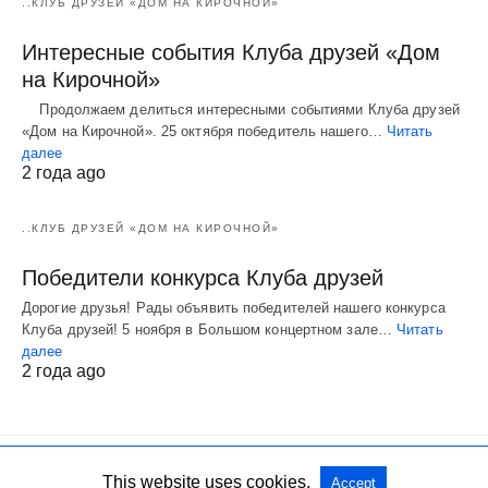
..КЛУБ ДРУЗЕЙ «ДОМ НА КИРОЧНОЙ»
Интересные события Клуба друзей «Дом
на Кирочной»
Продолжаем делиться интересными событиями Клуба друзей
«Дом на Кирочной». 25 октября победитель нашего…
Читать
далее
2 года ago
..КЛУБ ДРУЗЕЙ «ДОМ НА КИРОЧНОЙ»
Победители конкурса Клуба друзей
Дорогие друзья! Рады объявить победителей нашего конкурса
Клуба друзей! 5 ноября в Большом концертном зале…
Читать
далее
2 года ago
This website uses cookies.
Accept
Все права защищены
View Non-AMP Version