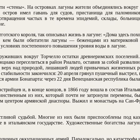
 эти «стены». На островках лагуны жители объединялись вокру
 остров имел гавань для судов, пристанища для паломнико
дотвращения частых в те времена эпидемий, склады, больни
ие.
отского короля, так описывал жизнь в лагуне: «Дома здесь похо
 кем были обитатели лагуны — беженцами из материковой 
 условиях постепенного повышения уровня воды в лагуне.
наруживших вокруг Торчелло остатки древнеримских поселений
циако переселиться в район Риальто, оставив за собой развали
ать верх над природой, лишавшей людей привычных жизненных 
од стабильности закончился: 20 апреля грянул пушечный выстрел
ся армии Бонапарта: через 22 дня Венецианская республика бы
трийцев и, в конце концов, в 1866 году вошла в состав Италья
динственным из них, который почти не затронули перемены, б
ным центром армянской диаспоры. Выжил и монастырь на Сан-Фр
астливой судьбой. Многие из них были приспособлены под каз
 в итальянском государстве. Художественные богатства лагун
азличных оккупационных армий. Парадоксально, но катастрофа на