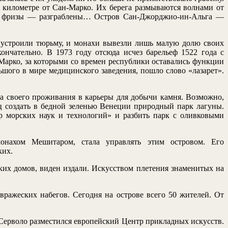
 километре от Сан-Марко. Их берега размываются волнами от
ы и фризы — разграблены… Остров Сан-Джорджио-ин-Альга —
е устроили тюрьму, и монахи вывезли лишь малую долю своих
кончательно. В 1973 году отсюда исчез барельеф 1522 года с
-Марко, за которыми со времен республики оставались функции
ьшого в мире медицинского заведения, пошло слово «лазарет».
а своего проживания в карьеры для добычи камня. Возможно,
ц создать в бедной зеленью Венеции природный парк лагуны.
 морских наук и технологий» и разбить парк с оливковыми
монахом Мешитаром, стала управлять этим островом. Его
ких.
ких домов, виден издали. Искусством плетения знаменитых на
вражеских набегов. Сегодня на острове всего 50 жителей. От
-Серволо разместился европейский Центр прикладных искусств.