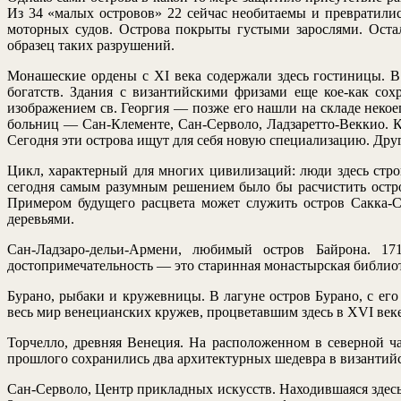
Из 34 «малых островов» 22 сейчас необитаемы и превратили
моторных судов. Острова покрыты густыми зарослями. Ост
образец таких разрушений.
Монашеские ордены с XI века содержали здесь гостиницы. В
богатств. Здания с византийскими фризами еще кое-как сохр
изображением св. Георгия — позже его нашли на складе некое
больниц — Сан-Клементе, Сан-Серволо, Ладзаретто-Веккио. Кс
Сегодня эти острова ищут для себя новую специализацию. Дру
Цикл, характерный для многих цивилизаций: люди здесь стр
сегодня самым разумным решением было бы расчистить остро
Примером будущего расцвета может служить остров Сакка-
деревьями.
Сан-Ладзаро-дельи-Армени, любимый остров Байрона. 17
достопримечательность — это старинная монастырская библиоте
Бурано, рыбаки и кружевницы. В лагуне остров Бурано, с ег
весь мир венецианских кружев, процветавшим здесь в XVI веке
Торчелло, древняя Венеция. На расположенном в северной ча
прошлого сохранились два архитектурных шедевра в византий
Сан-Серволо, Центр прикладных искусств. Находившаяся здесь