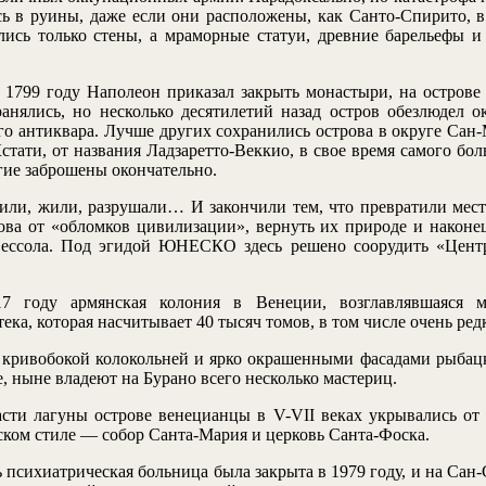
сь в руины, даже если они расположены, как Санто-Спирито, в
ались только стены, а мраморные статуи, древние барельеф
 1799 году Наполеон приказал закрыть монастыри, на остров
анялись, но несколько десятилетий назад остров обезлюдел о
го антиквара. Лучше других сохранились острова в округе Сан
тати, от названия Ладзаретто-Веккио, в свое время самого бол
гие заброшены окончательно.
оили, жили, разрушали… И закончили тем, что превратили мест
ва от «обломков цивилизации», вернуть их природе и наконе
Сессола. Под эгидой ЮНЕСКО здесь решено соорудить «Центр
17 году армянская колония в Венеции, возглавлявшаяся 
ка, которая насчитывает 40 тысяч томов, в том числе очень ред
о кривобокой колокольней и ярко окрашенными фасадами рыбац
, ныне владеют на Бурано всего несколько мастериц.
сти лагуны острове венецианцы в V-VII веках укрывались от 
ском стиле — собор Санта-Мария и церковь Санта-Фоска.
 психиатрическая больница была закрыта в 1979 году, и на Сан