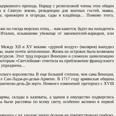
г церковного прихода. Наряду с религиозной члены этих общин
в в Святую землю, резиденции для знатных гостей, маяки,
цы, оранжереи и огороды, сады и кладбища… Помимо этого,
жи на гнезда морских птиц… вам кажется, будто вы находитесь
Италии, искавшими убежище от завоевателей-варваров, или
. Между XII и XV веками «дурной воздух» (малярия) вынудил
ны, ныне почти затопленные. Жизнь на островах была возможна
ресурсов. Этот труд породил Венецию и сложную цивилизацию
, которым «Светлейшая» ответила на приближение французского
ла упразднена…
нского королевства. В еще большей степени, чем сама Венеция,
ыл Сан-Ладза-ро-дельи-Армени. В 1717 году армянская община
анческо-дель-Де-зерто. Немного изменений претерпел с XVIII
армы, склады и казематы, а здания и имущество подверглись
ы были рассеяны по всему свету, особенно активно в первой
чалась с их уходом: ничто больше не препятствовало грабежу.