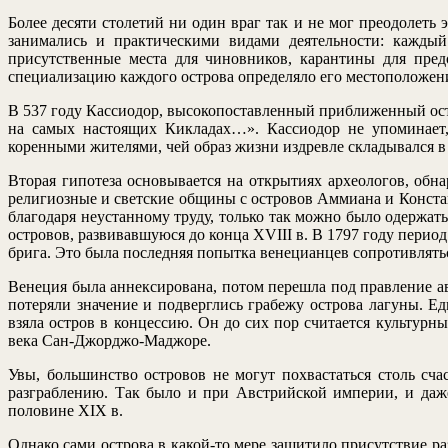
Более десяти столетий ни один враг так и не мог преодолеть
занимались и практическими видами деятельности: каждый
присутственные места для чиновников, карантины для пре
специализацию каждого острова определяло его местоположен
В 537 году Кассиодор, высокопоставленный приближенный остг
на самых настоящих Кикладах…». Кассиодор не упоминает,
коренными жителями, чей образ жизни издревле складывался в
Вторая гипотеза основывается на открытиях археологов, об
религиозные и светские общины с островов Аммиана и Констан
благодаря неустанному труду, только так можно было одерж
островов, развивавшуюся до конца XVIII в. В 1797 году пери
брига. Это была последняя попытка венецианцев сопротивлять
Венеция была аннексирована, потом перешла под правление авс
потеряли значение и подверглись грабежу острова лагуны. Е
взяла остров в концессию. Он до сих пор считается культур
века Сан-Джорджо-Маджоре.
Увы, большинство островов не могут похвастаться столь сч
разграблению. Так было и при Австрийской империи, и даже
половине XIX в.
Однако сами острова в какой-то мере защитило присутствие р