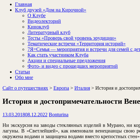
Главная
Клуб друзей «Дом на Кирочной»
О Клубе
Видеолекторий
Киноклуб
Литературный клуб
Тесты «Проверь свой уровень эрудиции»
Тематические встречи «Территория историй»
7Я=Семья — мероприятия и встречи для семей с де
Как стать участником Клуба
Акции и специальные предложения
Фото- и видео с прошедших мероприятий
Статьи
Обо мне
Сайт о путешествиях
>
Европа
>
Италия
>
История и достопри
История и достопримечательности Вен
13.03.2018
08.12.2022
Bonturina
Ни экскурсия на заводы стеклянных изделий в Мурано, ни кор
лагуны. В «Светлейшей», как именовали венецианцы свою ре
окружена водами и защищена водами вместо крепостных стен»