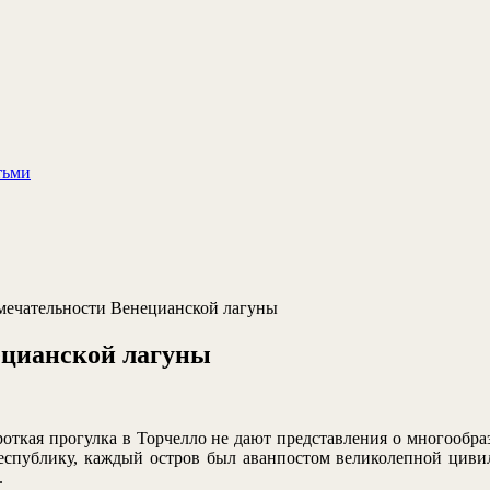
тьми
мечательности Венецианской лагуны
ецианской лагуны
откая прогулка в Торчелло не дают представления о многообра
спублику, каждый остров был аванпостом великолепной цивилиз
.