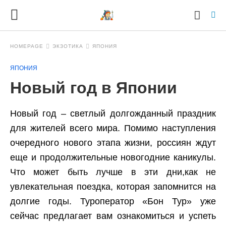
HOMEPAGE
ЭКЗОТИКА
ЯПОНИЯ
ЯПОНИЯ
Ty
Новый год в Японии
yo
se
qu
an
Новый год – светлый долгожданный праздник
hit
для жителей всего мира. Помимо наступления
ent
очередного нового этапа жизни, россиян ждут
еще и продолжительные новогодние каникулы.
Что может быть лучше в эти дни,как не
увлекательная поездка, которая запомнится на
долгие годы. Туроператор «Бон Тур» уже
сейчас предлагает вам ознакомиться и успеть