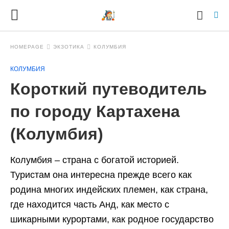
HOMEPAGE
ЭКЗОТИКА
КОЛУМБИЯ
КОЛУМБИЯ
Ty
Короткий путеводитель
yo
se
qu
по городу Картахена
an
hit
(Колумбия)
ent
Колумбия – страна с богатой историей.
Туристам она интересна прежде всего как
родина многих индейских племен, как страна,
где находится часть Анд, как место с
шикарными курортами, как родное государство