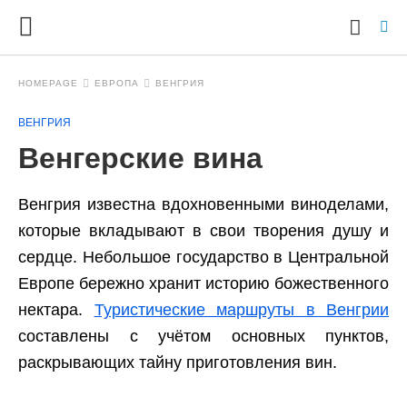
HOMEPAGE
ЕВРОПА
ВЕНГРИЯ
ВЕНГРИЯ
Ty
Венгерские вина
yo
se
qu
an
Венгрия известна вдохновенными виноделами,
hit
которые вкладывают в свои творения душу и
ent
сердце. Небольшое государство в Центральной
Европе бережно хранит историю божественного
нектара.
Туристические маршруты в Венгрии
составлены с учётом основных пунктов,
раскрывающих тайну приготовления вин.