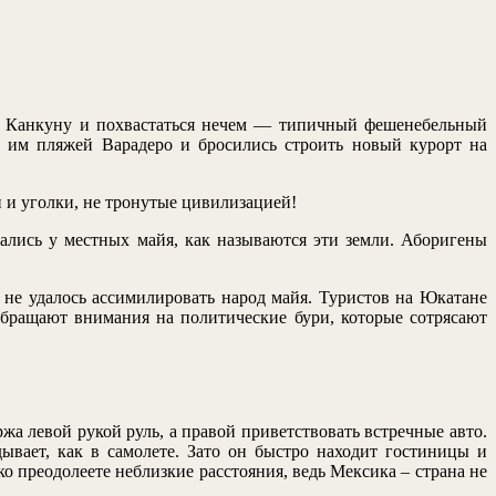
ей, Канкуну и похвастаться нечем — типичный фешенебельный
ь им пляжей Варадеро и бросились строить новый курорт на
 и уголки, не тронутые цивилизацией!
ались у местных майя, как называются эти земли. Аборигены
 не удалось ассимилировать народ майя. Туристов на Юкатане
обращают внимания на политические бури, которые сотрясают
а левой рукой руль, а правой приветствовать встречные авто.
ывает, как в самолете. Зато он быстро находит гостиницы и
о преодолеете неблизкие расстояния, ведь Мексика – страна не