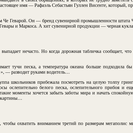
настоящее имя — Рафаэль Себастьян Гуллен Висенте, который, п
м Че Геварой. Он — бренд сувенирной промышленности штата Ч
евары и Маркоса. А хит сувенирной продукции — черная кукла
 выпадает нечасто. Но когда дорожная табличка сообщает, что
ымает тучи песка, а температура океана больше подходила б
…», — разводит руками водитель…
группа школьников прибежала посмотреть на целую толпу гри
сы ослепительно белого песка, ослепительного прибоя и ещ
 такие моменты хочется забыть заботы мира и начать спокойну
е картины…
о, чтобы охватить вниманием третий по размерам мегаполис м