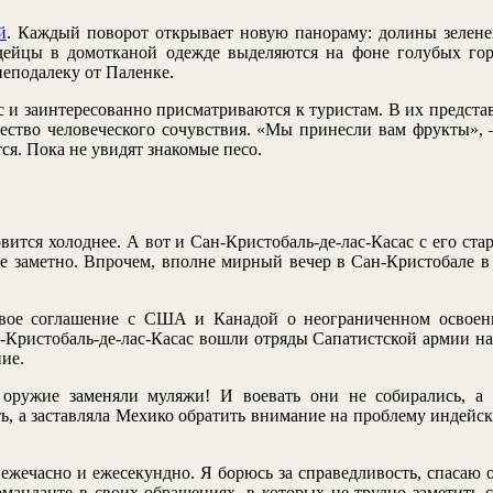
й
. Каждый поворот открывает новую панораму: долины зелене
дейцы в домотканой одежде выделяются на фоне голубых гор
неподалеку от Паленке.
 и заинтересованно присматриваются к туристам. В их представ
чество человеческого сочувствия. «Мы принесли вам фрукты»,
я. Пока не увидят знакомые песо.
вится холоднее. А вот и Сан-Кристобаль-де-лас-Касас с его ст
 заметно. Впрочем, вполне мирный вечер в Сан-Кристобале в 
овое соглашение с США и Канадой о неограниченном освоен
ан-Кристобаль-де-лас-Касас вошли отряды Сапатистской армии н
ие.
 оружие заменяли муляжи! И воевать они не собирались, а 
ь, а заставляла Мехико обратить внимание на проблему индейс
ежечасно и ежесекундно. Я борюсь за справедливость, спасаю 
анданте в своих обращениях, в которых не трудно заметить с