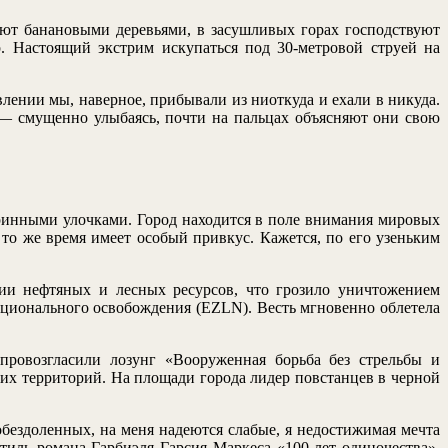
ют банановыми деревьями, в засушливых горах господствуют
. Настоящий экстрим искупаться под 30-метровой струей на
лении мы, наверное, прибывали из ниоткуда и ехали в никуда.
 — смущенно улыбаясь, почти на пальцах объясняют они свою
аринными улочками. Город находится в поле внимания мировых
то же время имеет особый привкус. Кажется, по его узеньким
ии нефтяных и лесных ресурсов, что грозило уничтожением
ационального освобождения (EZLN). Весть мгновенно облетела
провозгласили лозунг «Вооруженная борьба без стрельбы и
ких территорий. На площади города лидер повстанцев в черной
обездоленных, на меня надеются слабые, я недостижимая мечта
тиль романа Гарбиэля Гарсия Маркеса «100 лет одиночества».