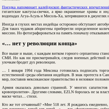
Поездка напоминает калейдоскоп фантастических впечатлени
гигантские кактусы-свечки, а ярко окрашенные храмы и ин
водопадах Агуа-Асуль и Мисоль-Ха, затерявшиеся в джунглях 
Иногда в глухих местах индейцы осторожно обступают автобус
Для таких чудаков аборигены приберегли определенное коли
миссию. Но фотографироваться на память поначалу отказываютс
«… нет у революции конца»
Все выше и выше, с каждым витком горного серпантина стано
СМИ. Но как ни присматривайся, следов военных действий не
улочкам бродит дух революции.
… 1 января 1994 года Мексика готовилась подписать торг
естественной среды обитания индейцев. В знак протеста в С
мир, поставив мексиканское правительство в неловкое положен
Армия оказалась довольно странной. У многих сапатистов
кровопролития». Другими словами, EZLN боролась не за власт
маске читал… стихи.
Кто же тот отчаянный? «Мне 518 лет. Я рождаюсь ежедневно, 
для женщины, герой для детей…» — так «фантазирует» субком