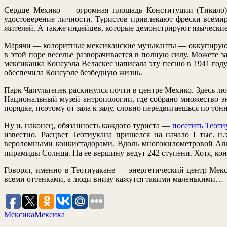
Сердце Мехико — огромная площадь Конституции (Тикало) 
удостоверение личности. Туристов привлекают фрески всеми
жителей. А также индейцев, которые демонстрируют язычески
Марячи — колоритные мексиканские музыканты — оккупируют 
в этой поре веселье разворачивается в полную силу. Можете 
мексиканка Консуэла Веласкес написала эту песню в 1941 году
обеспечила Консуэле безбедную жизнь.
Парк Чапультепек раскинулся почти в центре Мехико. Здесь лю
Национальный музей антропологии, где собрано множество э
порядке, поэтому от зала к залу, словно передвигаешься по то
Ну и, наконец, обязанность каждого туриста —
посетить Теоти
известно. Расцвет Теотиукана пришелся на начало I тыс. н
вероломными конкистадорами. Вдоль многокилометровой Алл
пирамиды Солнца. На ее вершину ведут 242 ступени. Хотя, кон
Говорят, именно в Теотиуакане — энергетический центр Мекс
всеми оттенками, а люди внизу кажутся такими маленькими…
Мексика
Мексика