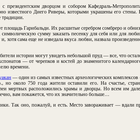
с президентским дворцом и собором Кафедраль-Метрополита
рно известного Диего Риверы, которыми украшены его стены.
е традиции.
площадь Гарибальди. Их расшитые серебром сомбреро и обниза
за символическую сумму заказать песенку для себя или для люби
 и, хотя сама еще не изведала вкуса любви, назвала произведен
бители истории могут увидеть небольшой пруд — все, что остал
кспонатов — от черепков и костей до знаменитого календарно
ннелю времени.
уакан
— один из самых известных археологических комплексов ст
.э., но около 750 года жители оставили его. На счастье, с
еи мертвых расположились храмы и дворцы. Но всем им дале
ечно, вам покажется, что их значительно больше…
ики. Так оно, пожалуй, и есть. Место завораживает — вдали п