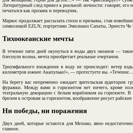
Литературный след привел к реальной личности: говорят, его 
печатался как прозаик и переводчик.
Маркос продолжает рассылать стихи и призывы, став новейши
символикой EZLN, портретами Эмилиано Сапаты, Эрнесто Че Г
Тихоокеанские мечты
В течение пяти дней окунуться в воды двух океанов — такое
блеснули волны, мечта приобретает реальные очертания.
Триумфального вхождения в воду не происходит: ветер взд
километров южнее Акапулько!», — протестуете вы. «Течение
На берегу вас непременно ожидает зрительская аудитория: 
фуражки. Между вами и горизонтом нет ничего, кроме поло
театральную декорацию с белым корабликом на горизонте. В
бризом к островам за горизонтом, воображение рисует райски
Ни победы, ни поражения
Двух дней, которые остаются для Мехико, явно недостаточн
главное.