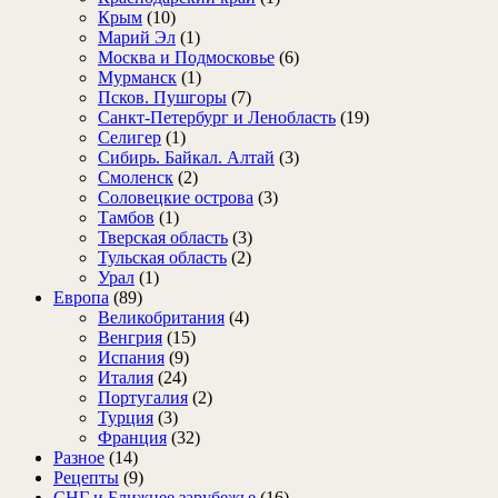
Крым
(10)
Марий Эл
(1)
Москва и Подмосковье
(6)
Мурманск
(1)
Псков. Пушгоры
(7)
Санкт-Петербург и Ленобласть
(19)
Селигер
(1)
Сибирь. Байкал. Алтай
(3)
Смоленск
(2)
Соловецкие острова
(3)
Тамбов
(1)
Тверская область
(3)
Тульская область
(2)
Урал
(1)
Европа
(89)
Великобритания
(4)
Венгрия
(15)
Испания
(9)
Италия
(24)
Португалия
(2)
Турция
(3)
Франция
(32)
Разное
(14)
Рецепты
(9)
СНГ и Ближнее зарубежье
(16)