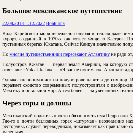
Большое мексиканское путешествие
22.08.2018
11.12.2022
Bonturina
Вода Карибского моря нереально голубая и теплая даже зим
курорт, созданный в 1970-х как «ответ Фиделю Кастро». П
пустынных берегах Юкатана. Сейчас Канкун значительно попу
Но
многие путешественники пересекают Атлантику
не ради от
Полуостров Юкатан — первая земля Америки, на которую сту
отвечали: «Yuk ak katan» — «Я вас не понимаю». А конкистад
Однако «непонимание» на полуострове царит и до сих пор. И
поражает сходство современных полуостровитян с изображен
Мексику и остальной мир. А тем более — на увешанных техник
Через горы и долины
Мексиканский водитель просто обязан иметь имя Педро или Ху
Где-то в почти безлюдных горах «штурман» неожиданно нахо
рестораны, служит переводчиком, показывает как правильно см
маленькая.