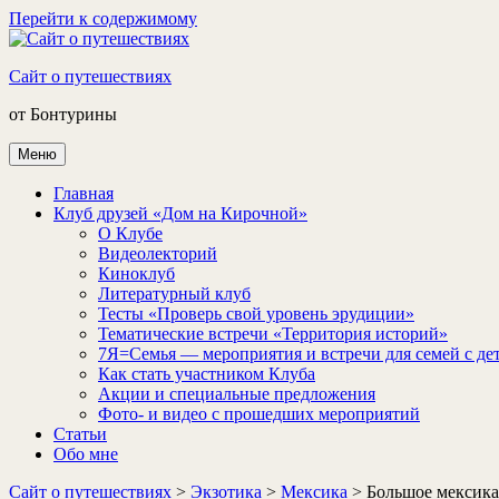
Перейти к содержимому
Сайт о путешествиях
от Бонтурины
Меню
Главная
Клуб друзей «Дом на Кирочной»
О Клубе
Видеолекторий
Киноклуб
Литературный клуб
Тесты «Проверь свой уровень эрудиции»
Тематические встречи «Территория историй»
7Я=Семья — мероприятия и встречи для семей с де
Как стать участником Клуба
Акции и специальные предложения
Фото- и видео с прошедших мероприятий
Статьи
Обо мне
Сайт о путешествиях
>
Экзотика
>
Мексика
>
Большое мексика