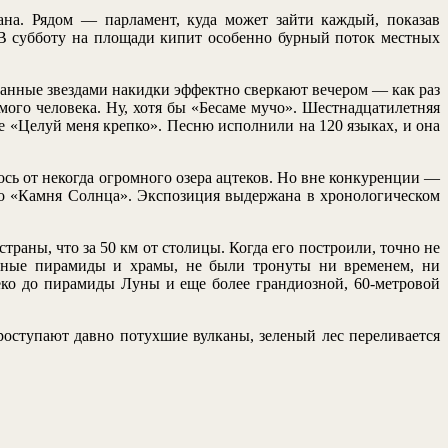
на. Рядом — парламент, куда может зайти каждый, показав
 В субботу на площади кипит особенно бурный поток местных
нные звездами накидки эффектно сверкают вечером — как раз
мого человека. Ну, хотя бы «Бесаме мучо». Шестнадцатилетняя
ие «Целуй меня крепко». Песню исполнили на 120 языках, и она
ось от некогда огромного озера ацтеков. Но вне конкуренции —
го «Камня Солнца». Экспозиция выдержана в хронологическом
раны, что за 50 км от столицы. Когда его построили, точно не
транные пирамиды и храмы, не были тронуты ни временем, ни
ко до пирамиды Луны и еще более грандиозной, 60-метровой
роступают давно потухшие вулканы, зеленый лес переливается