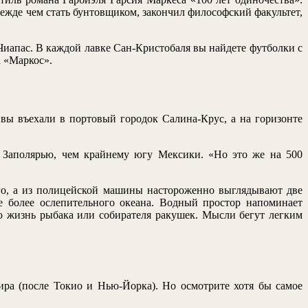
режде чем стать бунтовщиком, закончил философский факультет,
иапас. В каждой лавке Сан-Кристобаля вы найдете футболки с
 «Маркос».
 вы въехали в портовый городок Салина-Крус, а на горизонте
ы Заполярью, чем крайнему югу Мексики. «Но это же на 500
нго, а из полицейской машины настороженно выглядывают две
е более ослепительного океана. Водный простор напоминает
ю жизнь рыбака или собирателя ракушек. Мысли бегут легким
ира (после Токио и Нью-Йорка). Но осмотрите хотя бы самое