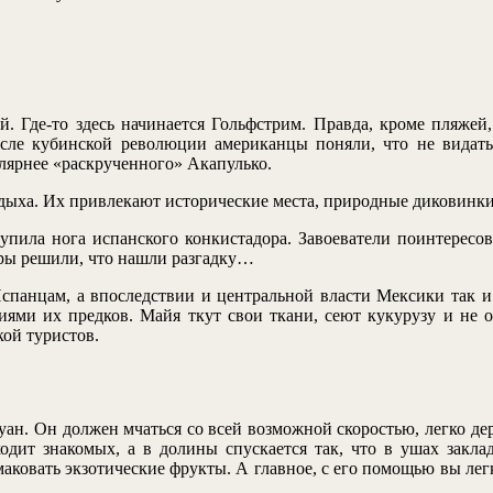
ой. Где-то здесь начинается Гольфстрим. Правда, кроме пляж
осле кубинской революции американцы поняли, что не видат
лярнее «раскрученного» Акапулько.
дыха. Их привлекают исторические места, природные диковинки
пила нога испанского конкистадора. Завоеватели поинтересов
оры решили, что нашли разгадку…
спанцам, а впоследствии и центральной власти Мексики так и
иями их предков. Майя ткут свои ткани, сеют кукурузу и не 
ой туристов.
ан. Он должен мчаться со всей возможной скоростью, легко держ
дит знакомых, а в долины спускается так, что в ушах заклад
аковать экзотические фрукты. А главное, с его помощью вы легк