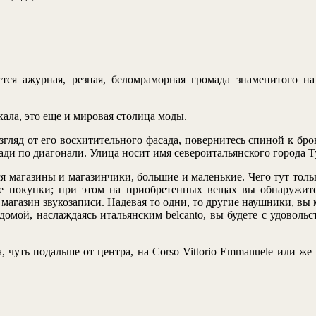
ся ажурная, резная, беломраморная громада знаменитого на
кала, это еще и мировая столица моды.
згляд от его восхитительного фасада, повернитесь спиной к б
ди по диагонали. Улица носит имя североитальянского города Тур
ся магазины и магазинчики, большие и маленькие. Чего тут толь
ные покупки; при этом на приобретенных вещах вы обнаружите
й магазин звукозаписи. Надевая то одни, то другие наушники, в
омой, наслаждаясь итальянским belcanto, вы будете с удовольс
, чуть подальше от центра, на Corso Vittorio Emmanuele или же