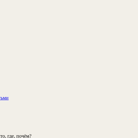
тьми
о, где, почём?