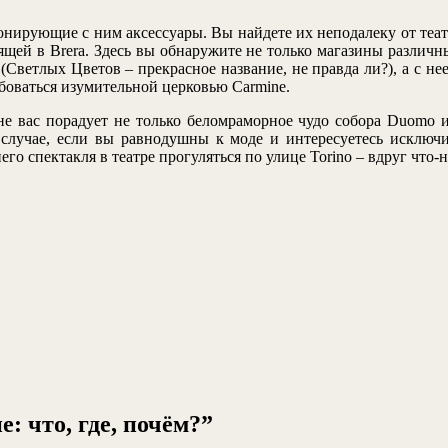
нирующие с ним аксессуары. Вы найдете их неподалеку от театра
щей в Brera. Здесь вы обнаружите не только магазины различн
i (Светлых Цветов – прекрасное название, не правда ли?), а с 
боваться изумительной церковью Carmine.
е вас порадует не только беломраморное чудо собора Duomo и 
случае, если вы равнодушны к моде и интересуетесь исключит
о спектакля в театре прогуляться по улице Torino – вдруг что-н
 что, где, почём?”