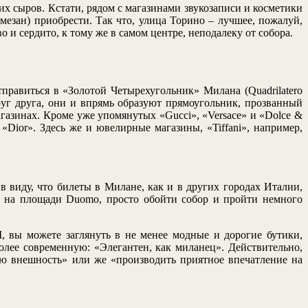
х сыров. Кстати, рядом с магазинами звукозаписи и косметики
мезан) приобрести. Так что, улица Торино – лучшее, пожалуй,
и сердито, к тому же в самом центре, неподалеку от собора.
тправиться в «Золотой Четырехугольник» Милана (Quadrilatero
 друг друга, они и впрямь образуют прямоугольник, прозванный
газинах. Кроме уже упомянутых «Gucci», «Versace» и «Dolce &
«Dior». Здесь же и ювелирные магазины, «Tiffani», например,
в виду, что билеты в Милане, как и в других городах Италии,
ь на площади Duomo, просто обойти собор и пройти немного
, вы можете заглянуть в не менее модные и дорогие бутики,
олее современную: «Элегантен, как миланец». Действительно,
ную внешность» или же «производить приятное впечатление на