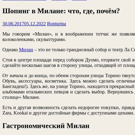
Шопинг в Милане: что, где, почём?
30.06.2017
05.12.2022
Bonturina
Мы говорим «Милан», и в воображении тотчас же появляет
колоколенками, скульптурами.
Однако
Милан
– это не только грандиозный собор и театр Ла С
Стоя в центре площади перед собором Дуомо, оторвите свой в
сделайте несколько шагов в сторону улицы, отходящей от площа
От начала и до конца, по обеим сторонам улицы Торино тянут
Обувь, аксессуары, косметика. Здесь можно сделать отлич
Бангладеш!). Здесь же, на улице Торино, находится прекрасны
альбомами итальянских певцов и сделать выбор. Вернувшись д
столице» Милане.
Есть и другая возможность сделать недорогие покупки, правда
Zara, Kookai и другие достойные фирмы с доступными ценами.
Гастрономический Милан