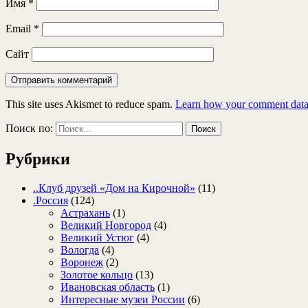
Имя
*
Email
*
Сайт
This site uses Akismet to reduce spam.
Learn how your comment data 
Поиск по:
Рубрики
..Клуб друзей «Дом на Кирочной»
(11)
.Россия
(124)
Астрахань
(1)
Великий Новгород
(4)
Великий Устюг
(4)
Вологда
(4)
Воронеж
(2)
Золотое кольцо
(13)
Ивановская область
(1)
Интересные музеи России
(6)