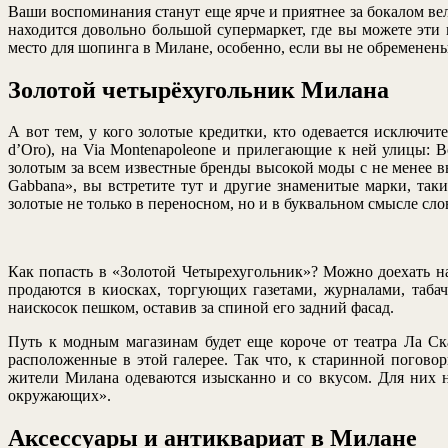
Ваши воспоминания станут еще ярче и приятнее за бокалом ве
находится довольно большой супермаркет, где вы можете эти 
место для шопинга в Милане, особенно, если вы не обременен
Золотой четырёхугольник Милана
А вот тем, у кого золотые кредитки, кто одевается исключит
d’Oro), на Via Montenapoleone и прилегающие к ней улицы: Bo
золотым за всем известные бренды высокой моды с не менее в
Gabbana», вы встретите тут и другие знаменитые марки, таки
золотые не только в переносном, но и в буквальном смысле сло
Как попасть в «Золотой Четырехугольник»? Можно доехать на 
продаются в киосках, торгующих газетами, журналами, таб
наискосок пешком, оставив за спиной его задний фасад.
Путь к модным магазинам будет еще короче от театра Ла Ск
расположенные в этой галерее. Так что, к старинной погово
жители Милана одеваются изысканно и со вкусом. Для них не
окружающих».
Аксессуары и антиквариат в Милане