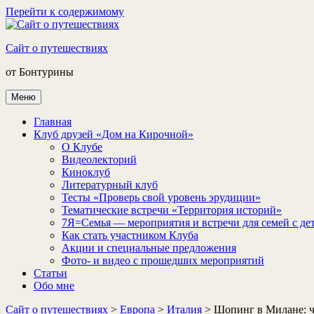
Перейти к содержимому
Сайт о путешествиях
от Бонтурины
Меню
Главная
Клуб друзей «Дом на Кирочной»
О Клубе
Видеолекторий
Киноклуб
Литературный клуб
Тесты «Проверь свой уровень эрудиции»
Тематические встречи «Территория историй»
7Я=Семья — мероприятия и встречи для семей с де
Как стать участником Клуба
Акции и специальные предложения
Фото- и видео с прошедших мероприятий
Статьи
Обо мне
Сайт о путешествиях
>
Европа
>
Италия
>
Шопинг в Милане: чт