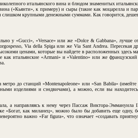
ликолепного итальянского вина и блюдом знаменитых итальянски
вина («Кьянти», к примеру) и сыры (такие как моцарелла и пар
ы слишком крупными денежными суммами. Как говорится, дешево 
ельно у «Gucci», «Versace» или же «Dolce & Gabbana», лучше о
rgospesso, Via della Spiga или же Via Sant Andrea. Пересекая
ысокими ценами, которые вы найдете в расположенных здесь ма
е как итальянские «Armani» и «Valentino» или же французский 
ва.
метро до станций «Montenapoleone» или «San Babila» (имейте 
ачными изделиями и сэндвичами), а можно, если вы находитес
ала, а направляясь к нему через Пассаж Виктора-Эммануила II
рке «Богат, как миланец», можно было бы добавить еще одну, б
вероятно важно «Far figura», что означает «создавать прият