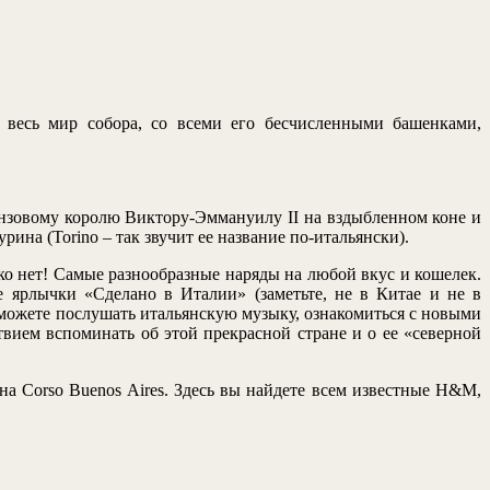
 весь мир собора, со всеми его бесчисленными башенками,
ронзовому королю Виктору-Эммануилу II на вздыбленном коне и
ина (Torino – так звучит ее название по-итальянски).
ко нет! Самые разнообразные наряды на любой вкус и кошелек.
 ярлычки «Сделано в Италии» (заметьте, не в Китае и не в
ы можете послушать итальянскую музыку, ознакомиться с новыми
твием вспоминать об этой прекрасной стране и о ее «северной
 на Corso Buenos Aires. Здесь вы найдете всем известные H&M,