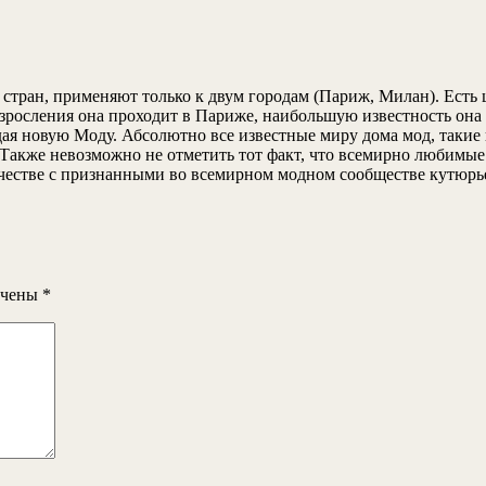
стран, применяют только к двум городам (Париж, Милан). Есть 
взросления она проходит в Париже, наибольшую известность она
ая новую Моду. Абсолютно все известные миру дома мод, такие ка
. Также невозможно не отметить тот факт, что всемирно любимы
ичестве с признанными во всемирном модном сообществе кутюрь
ечены
*