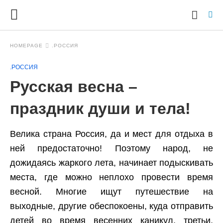
HOMEPAGE
.РОССИЯ
.РОССИЯ
Ty
Русская весна –
yo
se
qu
праздник души и тела!
an
hit
ent
Велика страна Россия, да и мест для отдыха в
ней предостаточно! Поэтому народ, не
дожидаясь жаркого лета, начинает подыскивать
места, где можно неплохо провести время
весной. Многие ищут путешествие на
выходные, другие обеспокоены, куда отправить
детей во время весенних каникул, третьи,