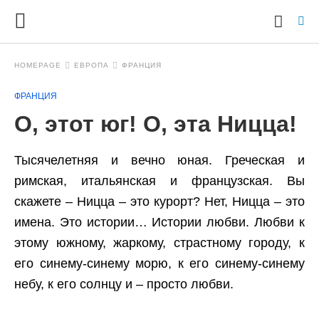
HOMEPAGE
ЕВРОПА
ФРАНЦИЯ
ФРАНЦИЯ
Ty
О, этот юг! О, эта Ницца!
yo
se
qu
an
Тысячелетняя и вечно юная. Греческая и
hit
римская, итальянская и французская. Вы
ent
скажете – Ницца – это курорт? Нет, Ницца – это
имена. Это истории… Истории любви. Любви к
этому южному, жаркому, страстному городу, к
его синему-синему морю, к его синему-синему
небу, к его солнцу и – просто любви.