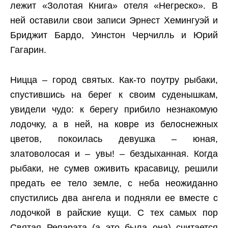
лежит «Золотая Книга» отеля «Негреско». В
ней оставили свои записи Эрнест Хемингуэй и
Бриджит Бардо, Уинстон Черчилль и Юрий
Гагарин.
Ницца – город святых. Как-то поутру рыбаки,
спустившись на берег к своим суденышкам,
увидели чудо: к берегу прибило незнакомую
лодочку, а в ней, на ковре из белоснежных
цветов, покоилась девушка – юная,
златоволосая и – увы! – бездыханная. Когда
рыбаки, не сумев оживить красавицу, решили
предать ее тело земле, с неба неожиданно
спустились два ангела и подняли ее вместе с
лодочкой в райские кущи. С тех самых пор
Святая Репарата (а это была она) считается