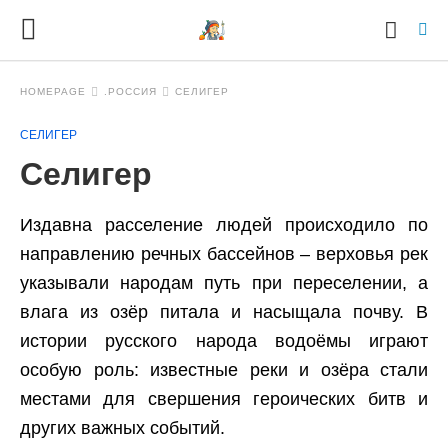
HOMEPAGE
.РОССИЯ
СЕЛИГЕР
СЕЛИГЕР
Ty
Селигер
yo
se
qu
an
Издавна расселение людей происходило по
hit
направлению речных бассейнов – верховья рек
ent
указывали народам путь при переселении, а
влага из озёр питала и насыщала почву. В
истории русского народа водоёмы играют
особую роль: известные реки и озёра стали
местами для свершения героических битв и
других важных событий.